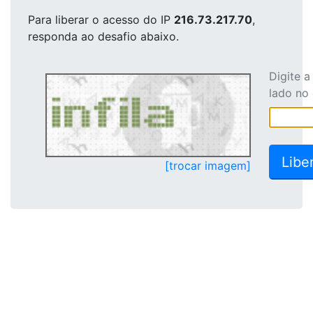
Para liberar o acesso
do IP
216.73.217.70
,
responda ao desafio abaixo.
Digite 
lado no
[trocar imagem]